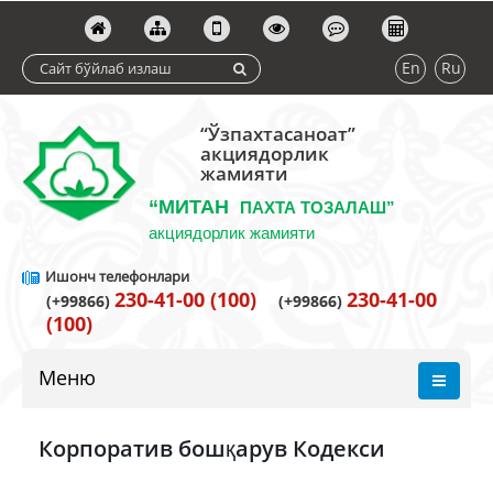
En
Ru
“Ўзпахтасаноат”
акциядорлик
жамияти
“МИТАН
ПАХТА ТОЗАЛАШ”
акциядорлик жамияти
Ишонч телефонлари
230-41-00 (100)
230-41-00
(+99866)
(+99866)
(100)
Меню
Корпоратив бошқарув Кодекси