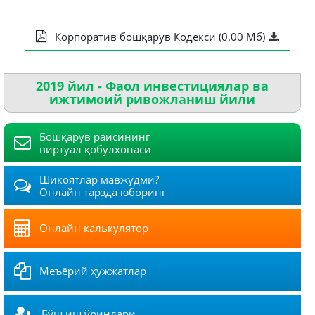
Корпоратив бошқарув Кодекси (0.00 Мб)
2019 йил - Фаол инвестициялар ва
ижтимоий ривожланиш йили
Бошқарув раисининг
виртуал қобулхонаси
Шикоятлар мавжудми?
Онлайн тарзда юборинг
Онлайн калькулятор
Меъёрий ҳужжатлар
Бўш иш ўринлари