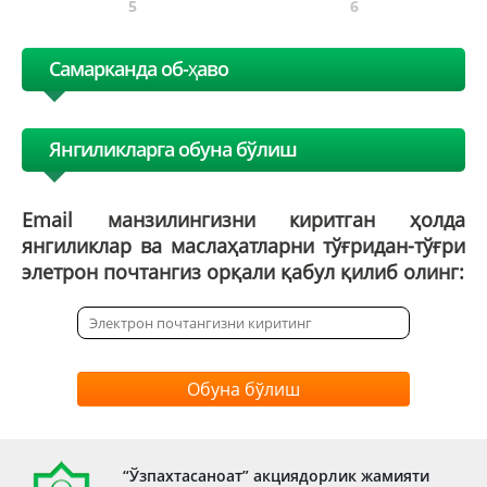
5
6
Самарканда об-ҳаво
Янгиликларга обуна бўлиш
Email манзилингизни киритган ҳолда
янгиликлар ва маслаҳатларни тўғридан-тўғри
элетрон почтангиз орқали қабул қилиб олинг:
Обуна бўлиш
“Ўзпахтасаноат” акциядорлик жамияти