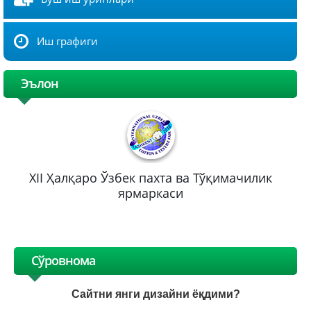
Иш графиги
Эълон
XII Ҳалқаро Ўзбек пахта ва Тўқимачилик
ярмаркаси
Сўровнома
Сайтни янги дизайни ёқдими?