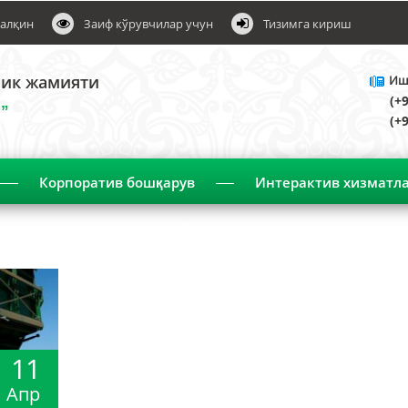
алқин
Заиф кўрувчилар учун
Тизимга кириш
лик жамияти
Ишо
(+
”
(+
Корпоратив бошқарув
Интерактив хизматл
Эълонлар
11
Апр