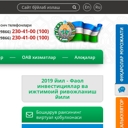
En
Ru
нч телефонлари
230-41-00 (100)
99866)
230-41-00 (100)
99866)
ар
ОАВ хизматлар
Алоқалар
2019 йил - Фаол
инвестициялар ва
ижтимоий ривожланиш
йили
Бошқарув раисининг
виртуал қобулхонаси