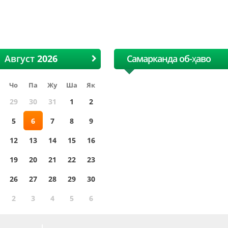
I Ҳалқаро Ўзбек пахта ва
XII Ҳалқаро Ўзбек па
Тўқимачилик ярмаркаси
Тўқимачилик ярмар
Август
Самарканда об-ҳаво
Чо
Па
Жу
Ша
Як
29
30
31
1
2
5
6
7
8
9
12
13
14
15
16
19
20
21
22
23
26
27
28
29
30
2
3
4
5
6