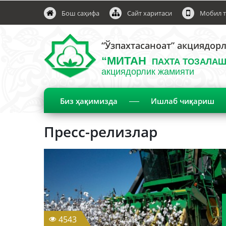
Бош саҳифа
Сайт харитаси
Мобил т
“Ўзпахтасаноат” акциядор
“МИТАН
ПАХТА ТОЗАЛАШ
акциядорлик жамияти
Биз ҳақимизда
Ишлаб чиқариш
Пресс-релизлар
4543