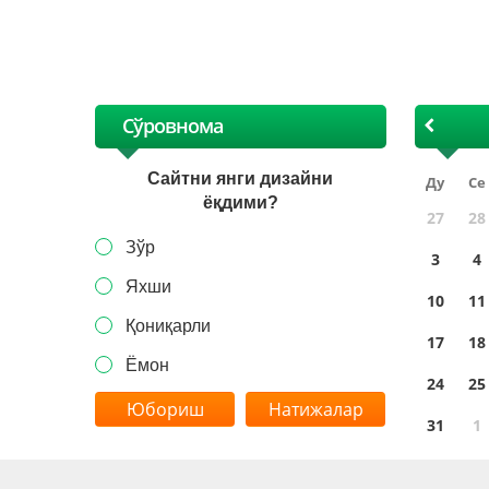
XI
Сўровнома
Сайтни янги дизайни
Ду
Се
ёқдими?
27
28
Зўр
3
4
Яхши
10
11
Қониқарли
17
18
Ёмон
24
25
Натижалар
31
1