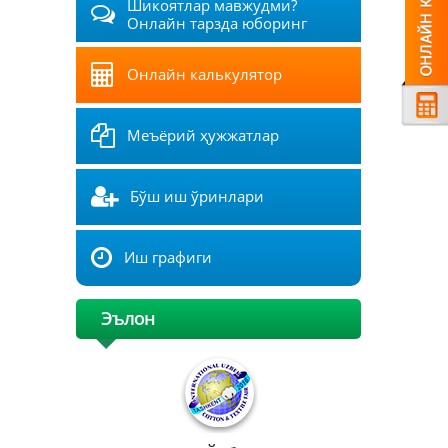
Шикоятлар мавжудми?
Онлайн тарзда юборинг
Онлайн калькулятор
Меъёрий ҳужжатлар
Бўш иш ўринлари
Иш графиги
Эълон