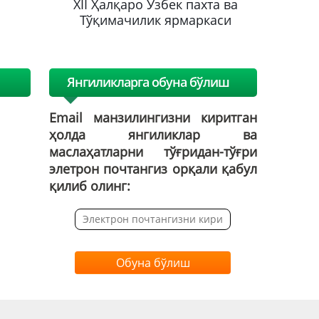
хта ва
XII Ҳалқаро Ўзбек пахта ва
XII Ҳа
каси
Тўқимачилик ярмаркаси
Тўқим
Янгиликларга обуна бўлиш
Email манзилингизни киритган
ҳолда янгиликлар ва
маслаҳатларни тўғридан-тўғри
элетрон почтангиз орқали қабул
қилиб олинг:
Обуна бўлиш