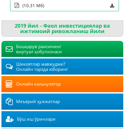
(10.31 Мб)
2019 йил - Фаол инвестициялар ва
ижтимоий ривожланиш йили
Бошқарув раисининг
виртуал қобулхонаси
Шикоятлар мавжудми?
Онлайн тарзда юборинг
Онлайн калькулятор
Меъёрий ҳужжатлар
Бўш иш ўринлари