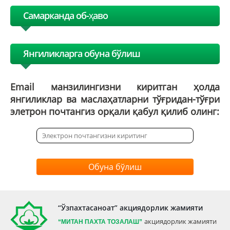
Самарканда об-ҳаво
Янгиликларга обуна бўлиш
Email манзилингизни киритган ҳолда
янгиликлар ва маслаҳатларни тўғридан-тўғри
элетрон почтангиз орқали қабул қилиб олинг:
Обуна бўлиш
“Ўзпахтасаноат” акциядорлик жамияти
акциядорлик жамияти
“МИТАН
ПАХТА ТОЗАЛАШ”