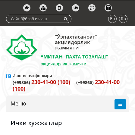
En
Ru
“Ўзпахтасаноат”
акциядорлик
жамияти
“МИТАН
ПАХТА ТОЗАЛАШ”
акциядорлик жамияти
Ишонч телефонлари
230-41-00 (100)
230-41-00
(+99866)
(+99866)
(100)
Меню
Ички ҳужжатлар