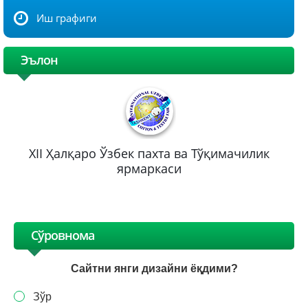
Иш графиги
Эълон
XII Ҳалқаро Ўзбек пахта ва Тўқимачилик
ярмаркаси
Сўровнома
Сайтни янги дизайни ёқдими?
Зўр