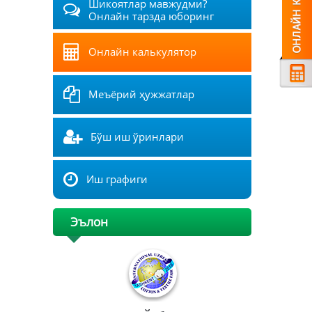
Шикоятлар мавжудми?
Онлайн тарзда юборинг
Онлайн калькулятор
Меъёрий ҳужжатлар
Бўш иш ўринлари
Иш графиги
Эълон