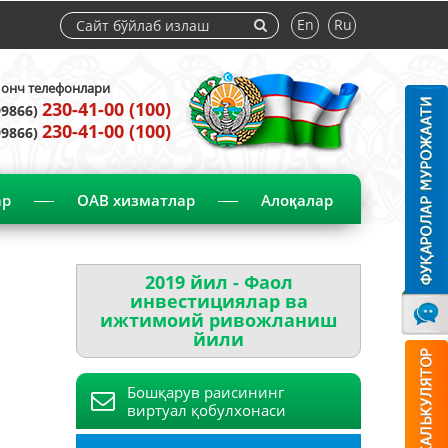
En
Ru
нч телефонлари
230-41-00 (100)
99866)
230-41-00 (100)
99866)
ар
ОАВ хизматлар
Алоқалар
2019 йил - Фаол
инвестициялар ва
ижтимоий ривожланиш
йили
Бошқарув раисининг
виртуал қобулхонаси