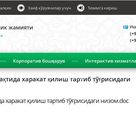
алқин
Заиф кўрувчилар учун
Тизимга кириш
лик жамияти
Ишо
(+
”
(+
Корпоратив бошқарув
Интерактив хизматл
Эълонлар
қтида харакат қилиш тартиб тўғрисидаги
а харакат қилиш тартиб тўғрисидаги низом.doc