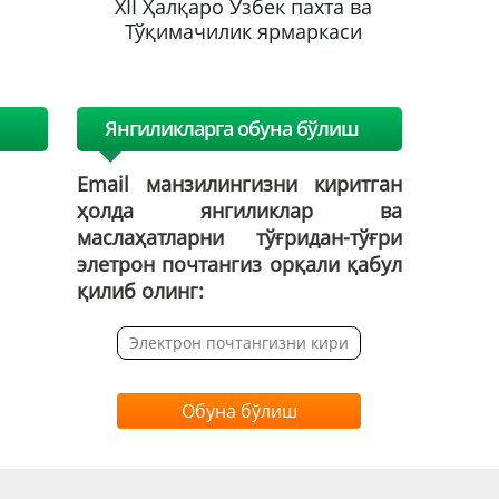
хта ва
XII Ҳалқаро Ўзбек пахта ва
XII Ҳа
каси
Тўқимачилик ярмаркаси
Тўқим
Янгиликларга обуна бўлиш
Email манзилингизни киритган
ҳолда янгиликлар ва
маслаҳатларни тўғридан-тўғри
элетрон почтангиз орқали қабул
қилиб олинг:
Обуна бўлиш