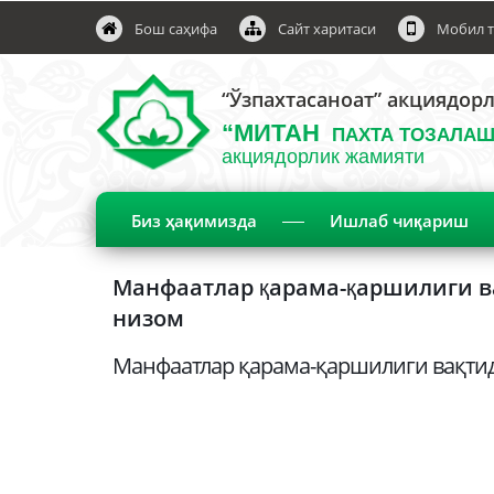
Бош саҳифа
Сайт харитаси
Мобил т
“Ўзпахтасаноат” акциядор
“МИТАН
ПАХТА ТОЗАЛАШ
акциядорлик жамияти
Биз ҳақимизда
Ишлаб чиқариш
Манфаатлар қарама-қаршилиги ва
низом
Манфаатлар қарама-қаршилиги вақтид