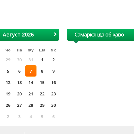
I Ҳалқаро Ўзбек пахта ва
XII Ҳалқаро Ўзбек па
Тўқимачилик ярмаркаси
Тўқимачилик ярмар
Август
Самарканда об-ҳаво
Чо
Па
Жу
Ша
Як
29
30
31
1
2
5
6
7
8
9
12
13
14
15
16
19
20
21
22
23
26
27
28
29
30
2
3
4
5
6