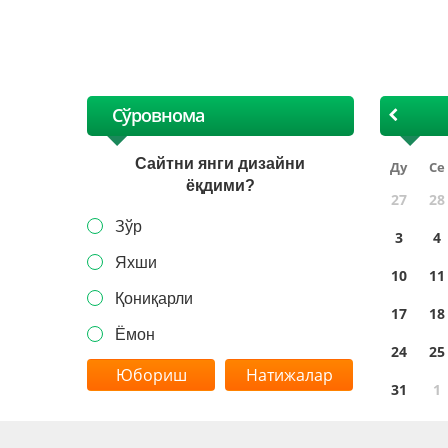
XI
Сўровнома
Сайтни янги дизайни
Ду
Се
ёқдими?
27
28
Зўр
3
4
Яхши
10
11
Қониқарли
17
18
Ёмон
24
25
Натижалар
31
1