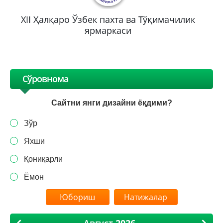
XII Ҳалқаро Ўзбек пахта ва Тўқимачилик
ярмаркаси
Сўровнома
Сайтни янги дизайни ёқдими?
Зўр
Яхши
Қониқарли
Ёмон
Натижалар
Август