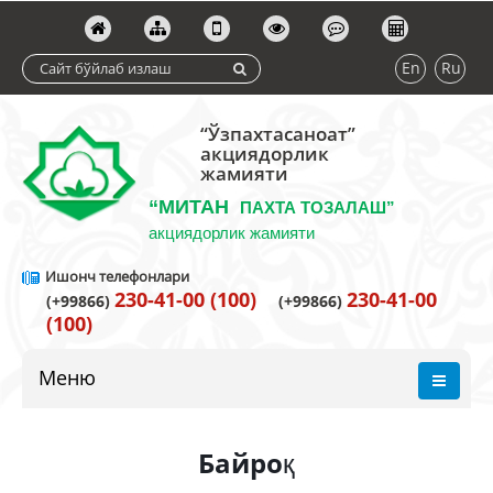
En
Ru
“Ўзпахтасаноат”
акциядорлик
жамияти
“МИТАН
ПАХТА ТОЗАЛАШ”
акциядорлик жамияти
Ишонч телефонлари
230-41-00 (100)
230-41-00
(+99866)
(+99866)
(100)
Меню
Байроқ