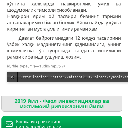
кўпгина халкларда навқиронлик, умид ва
шодумонлик тимсоли ҳисобланади.
Навқирон ярим ой тасвири бизнинг тарихий
анъаналаримиз билан боғлик. Айни пайтда у кўлга
киритилган мустақиллигимиз рамзи ҳам.
Давлат байроғимиздаги 12 юлдуз тасвирини
ўзбек халқи маданиятининг қадимийлиги, унинг
комилликка, ўз тупроғида саодатга интилиши
рамзи сифатида тушуниш лозим.
id, 'file_type', '1')=='audio/mp3'){?>
2019 йил - Фаол инвестициялар ва
ижтимоий ривожланиш йили
Бошқарув раисининг
виртуал қобулхонаси