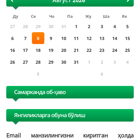
Ду
Се
Чо
Па
Жу
Ша
Як
27
28
29
30
31
1
2
3
4
5
6
7
8
9
10
11
12
13
14
15
16
17
18
19
20
21
22
23
24
25
26
27
28
29
30
31
1
2
3
4
5
6
Самарканда об-ҳаво
Янгиликларга обуна бўлиш
Email манзилингизни киритган ҳолда