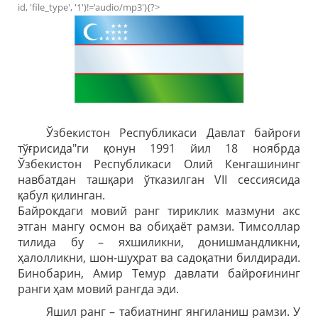
id, 'file_type', '1')!='audio/mp3'){?>
Ўзбекистон Республикаси Давлат байроғи
тўғрисида"ги қонун 1991 йил 18 ноябрда
Ўзбекистон Республикаси Олий Кенгашининг
навбатдан ташқари ўтказилган VII сессиясида
қабул қилинган.
Байрокдаги мовий ранг тириклик мазмуни акс
этган мангу осмон ва обиҳаёт рамзи. Тимсоллар
тилида бу – яхшиликни, донишмандликни,
ҳалолликни, шон-шуҳрат ва садоқатни билдиради.
Бинобарин, Амир Темур давлати байроғининг
ранги ҳам мовий рангда эди.
Яшил ранг – табиатнинг янгиланиш рамзи. У