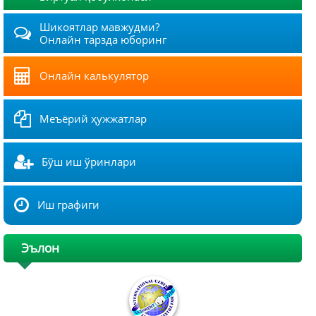
Шикоятлар мавжудми?
Онлайн тарзда юборинг
Онлайн калькулятор
Меъёрий ҳужжатлар
Бўш иш ўринлари
Иш графиги
Эълон